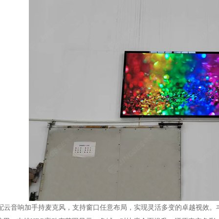
配云音响加手持麦克风，支持窗口任意布局，实现灵活多变的卓越视效。