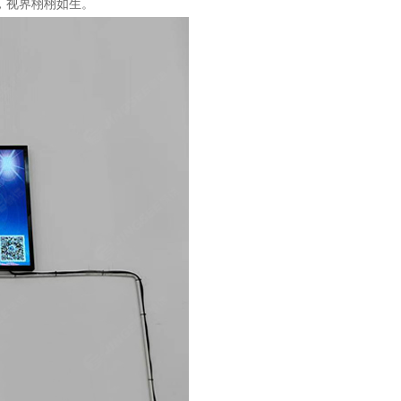
，视界栩栩如生。