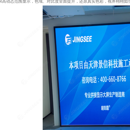
DR高动态范围显示，色域、对比度全面提升，还原真实色彩，视界栩栩如