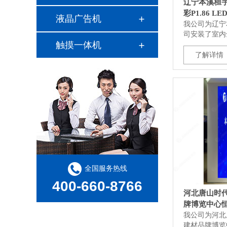
辽宁本溪桓
彩P1.86 L
液晶广告机
我公司为辽宁
司安装了室内全
触摸一体机
了解详情
全国服务热线
400-660-8766
河北唐山时代
牌博览中心恒洁
屏
我公司为河北
建材品牌博览